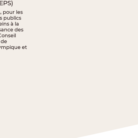
PEPS)
 pour les
s publics
eins à la
sance des
Conseil
 de
lympique et