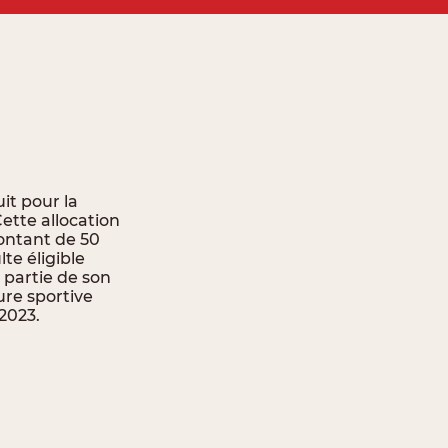
it pour la
ette allocation
ontant de 50
te éligible
 partie de son
ure sportive
-2023.