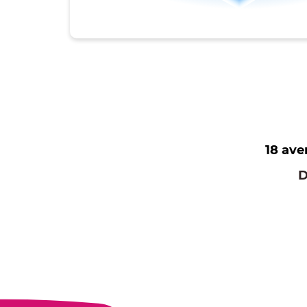
18 av
D