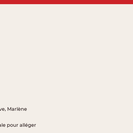
ive,
Marlène
ale pour alléger