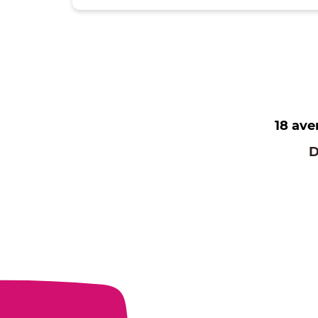
18 av
D