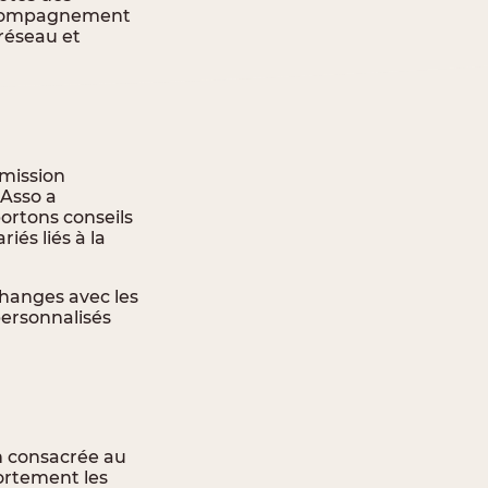
Accompagnement
 réseau et
 mission
 Asso a
ortons conseils
iés liés à la
hanges avec les
personnalisés
n consacrée au
ortement les