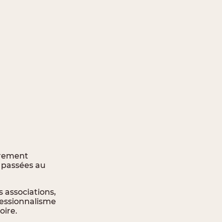
èrement
s passées au
 associations,
fessionnalisme
oire.