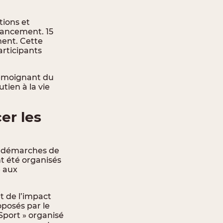
tions et
nancement. 15
ment. Cette
articipants
témoignant du
tien à la vie
er les
et démarches de
nt été organisés
é aux
t de l’impact
oposés par le
Sport » organisé