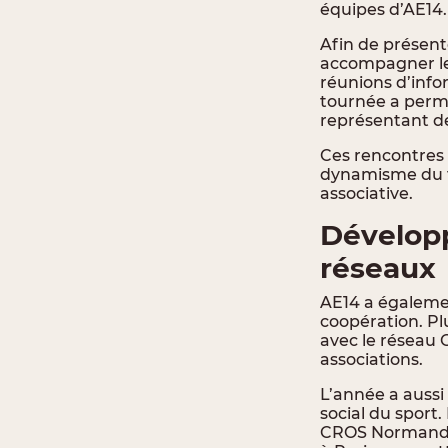
équipes d’AE14.
Afin de présente
accompagner le
réunions d’info
tournée a permis
représentant de
Ces rencontres 
dynamisme du tis
associative.
Développ
réseaux
AE14 a égalemen
coopération. Pl
avec le réseau
associations.
L’année a aussi
social du sport
CROS Normandie 