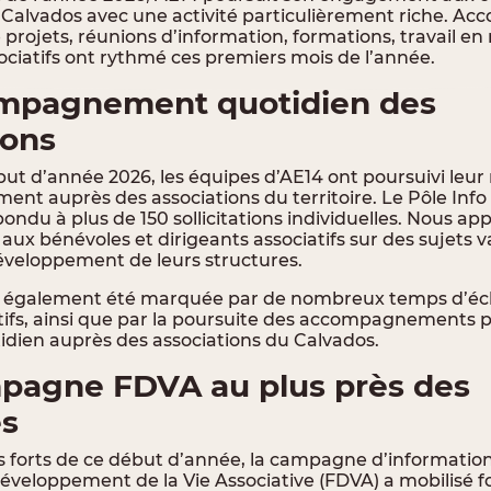
u Calvados avec une activité particulièrement riche. 
 projets, réunions d’information, formations, travail en
ociatifs ont rythmé ces premiers mois de l’année.
mpagnement quotidien des
ions
ut d’année 2026, les équipes d’AE14 ont poursuivi
leur
nt auprès des associations du territoire
. Le Pôle Info
du à plus de 150 sollicitations individuelles. Nous app
aux bénévoles et dirigeants associatifs sur des sujets var
éveloppement de leurs structures.
a également été marquée par de nombreux temps d’éc
tifs, ainsi que par la poursuite des accompagnements 
tidien auprès des associations du Calvados.
pagne FDVA au plus près des
es
s forts de ce début d’année, la campagne d’informatio
éveloppement de la Vie Associative (FDVA) a mobilisé f