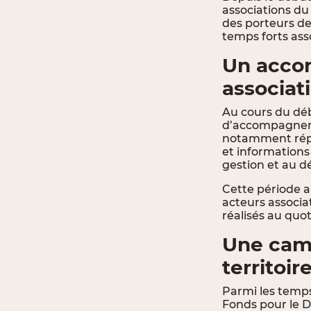
associations d
des porteurs de
temps forts ass
Un acco
associat
Au cours du déb
d’accompagneme
notamment répon
et informations 
gestion et au d
Cette période 
acteurs associa
réalisés au quo
Une cam
territoir
Parmi les temp
Fonds pour le D