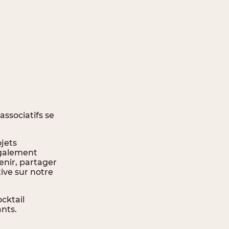
associatifs se
ojets
également
enir, partager
ive sur notre
cktail
ants.