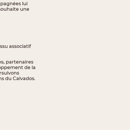
mpagnées lui
souhaite une
ssu associatif
s, partenaires
loppement de la
ursuivons
s du Calvados.