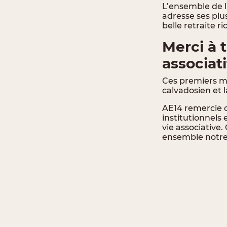
L’ensemble de l
adresse ses pl
belle retraite r
Merci à 
associati
Ces premiers moi
calvadosien et l
AE14 remercie c
institutionnels
vie associative
ensemble notre